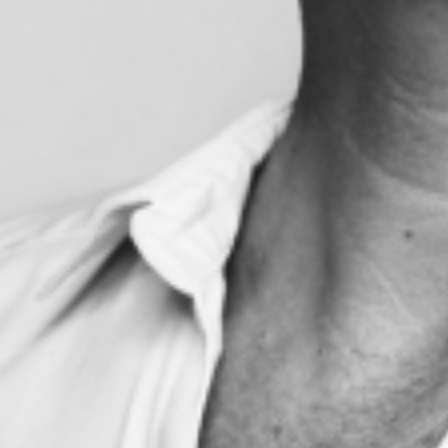
2008 SLAGMARK nomineret til Reumertprisen for Årets
Store, lille Forestilling
2007 Præmieret af Statens Kunstfonds Film- og
Scenekunstudvalg for instruktion af BLAH BLAH BLAH
2005 HAIKU nomineret af Dansk ITI til den japanske
Uchimura Pris
2003 TA’ TI TING nomineret til Reumertprisen for Årets
Børneteaterforestilling
2000 HAIKU og SE MIG vinder af Reumertprisen for Årets
Børneteaterforestilling