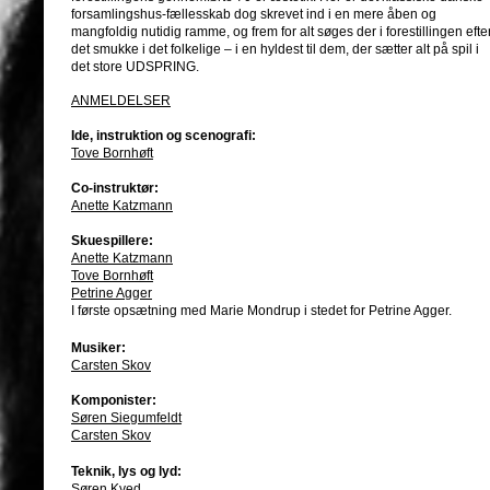
forsamlingshus-fællesskab dog skrevet ind i en mere åben og
mangfoldig nutidig ramme, og frem for alt søges der i forestillingen efte
det smukke i det folkelige – i en hyldest til dem, der sætter alt på spil i
det store UDSPRING.
ANMELDELSER
Ide, instruktion og scenografi:
Tove Bornhøft
”Det er meget morsomt og meget dygtigt og meget vel b
Co-instruktør:
empati og tilgivelse blandes ind i komikken. Vi charmere
Anette Katzmann
”I øvrigt er Carsten Skov en stor gevinst for forestillinge
som nok ville få både Lionel Hampton og Gary Burton til 
Skuespillere:
anerkendende, giver hele 'Udspring' en fin musikalitet.”
Anette Katzmann
Tove Bornhøft
”Selvfølgelig kan man indvende, at det er enkelt og uforp
Petrine Agger
forestilling op på en serie numre som i et cirkus. Men d
I første opsætning med Marie Mondrup i stedet for Petrine Agger.
stor charme, at det patetiske, det banale, det desperate o
harmonisk samspil. Og det får mig til at nikke anerkende
Musiker:
Janken Varden, Teateravisen
Carsten Skov
Læs hele anmeldelsen her.
Komponister:
Søren Siegumfeldt
"Denne form for antiunderholdning er dybt charmerende
Carsten Skov
modig. Idékvinden og instruktøren Tove Bornhøft balance
mellem pinlighed og sejr sammen med sine to medspill
Teknik, lys og lyd:
TOVE BORNHØFT:
Kunstnerisk leder, instruktør og skuespiller
Søren Kyed