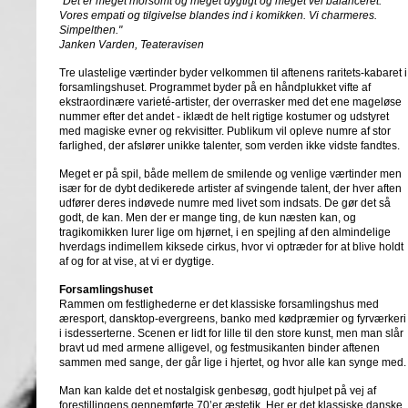
”Det er meget morsomt og meget dygtigt og meget vel balanceret.
Vores empati og tilgivelse blandes ind i komikken. Vi charmeres.
Simpelthen."
Janken Varden, Teateravisen
Tre ulastelige værtinder byder velkommen til aftenens raritets-kabaret i
forsamlingshuset. Programmet byder på en håndplukket vifte af
ekstraordinære varieté-artister, der overrasker med det ene mageløse
nummer efter det andet - iklædt de helt rigtige kostumer og udstyret
med magiske evner og rekvisitter. Publikum vil opleve numre af stor
farlighed, der afslører unikke talenter, som verden ikke vidste fandtes.
Meget er på spil, både mellem de smilende og venlige værtinder men
især for de dybt dedikerede artister af svingende talent, der hver aften
udfører deres indøvede numre med livet som indsats. De gør det så
godt, de kan. Men der er mange ting, de kun næsten kan, og
tragikomikken lurer lige om hjørnet, i en spejling af den almindelige
hverdags indimellem kiksede cirkus, hvor vi optræder for at blive holdt
af og for at vise, at vi er dygtige.
Forsamlingshuset
Rammen om festlighederne er det klassiske forsamlingshus med
æresport, dansktop-evergreens, banko med kødpræmier og fyrværkeri
i isdesserterne. Scenen er lidt for lille til den store kunst, men man slår
bravt ud med armene alligevel, og festmusikanten binder aftenen
sammen med sange, der går lige i hjertet, og hvor alle kan synge med.
Man kan kalde det et nostalgisk genbesøg, godt hjulpet på vej af
forestillingens gennemførte 70’er æstetik. Her er det klassiske danske