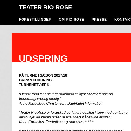
TEATER RIO ROSE
FORESTILLINGER
OM RIO ROSE
PRESSE
KONTAK
UDSPRING
PÅ TURNE I SÆSON 2017/18
GARANTIORDNING
TURNENETVÆRK
"Denne form for antiunderholdning er dybt charmerende og
beundringsværdig modig."
Anne Middelboe Christensen, Dagbladet Information
”Teater Rio Rose er forårskåd og laver nostalgisk sjov med gentagne
glimt i øjet og kærlig hilsen til alle tiders håbefulde artister.”
Knud Cornelius, Frederiksborg Amts Avis * * * *